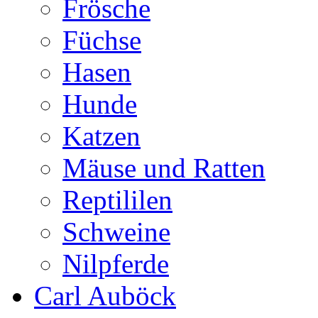
Frösche
Füchse
Hasen
Hunde
Katzen
Mäuse und Ratten
Reptililen
Schweine
Nilpferde
Carl Auböck