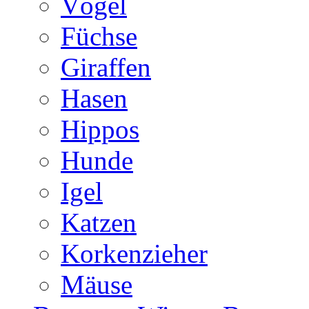
Vögel
Füchse
Giraffen
Hasen
Hippos
Hunde
Igel
Katzen
Korkenzieher
Mäuse