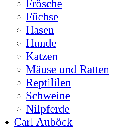
Frösche
Füchse
Hasen
Hunde
Katzen
Mäuse und Ratten
Reptililen
Schweine
Nilpferde
Carl Auböck