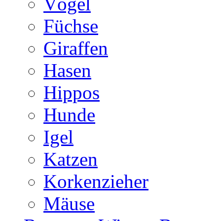
Vögel
Füchse
Giraffen
Hasen
Hippos
Hunde
Igel
Katzen
Korkenzieher
Mäuse