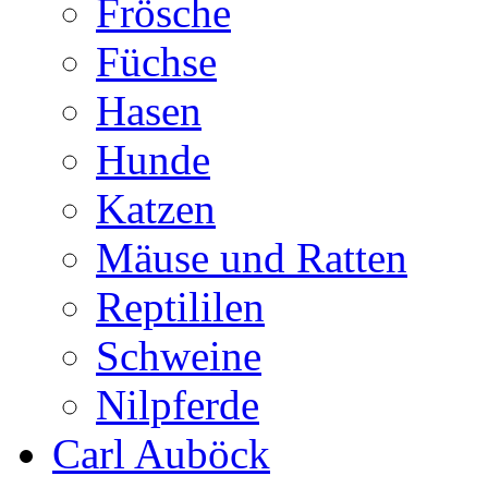
Frösche
Füchse
Hasen
Hunde
Katzen
Mäuse und Ratten
Reptililen
Schweine
Nilpferde
Carl Auböck