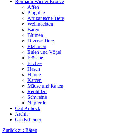
Bermann Wiener Bronze
Affen
Pinguine
Afrikanische Tiere
Weihnachten
Bären
Blumen
Diverse Tiere
Elefanten
Eulen und Vögel
Frösche
Füchse
Hasen
Hunde
Katzen
Mäuse und Ratten
Reptililen
Schweine
Nilpferde
Carl Auböck
Archiv
Goldscheider
Zurück zu: Bären