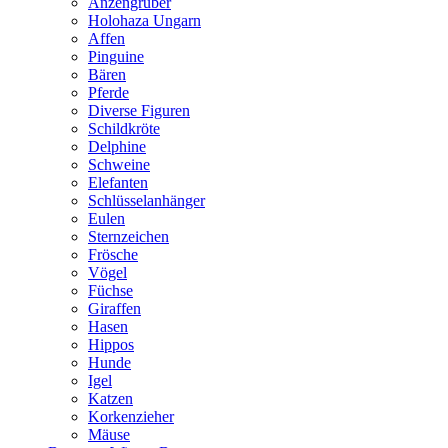
Anzengruber
Holohaza Ungarn
Affen
Pinguine
Bären
Pferde
Diverse Figuren
Schildkröte
Delphine
Schweine
Elefanten
Schlüsselanhänger
Eulen
Sternzeichen
Frösche
Vögel
Füchse
Giraffen
Hasen
Hippos
Hunde
Igel
Katzen
Korkenzieher
Mäuse