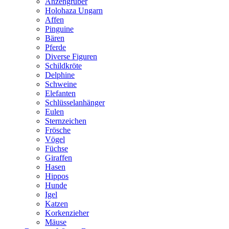
Anzengruber
Holohaza Ungarn
Affen
Pinguine
Bären
Pferde
Diverse Figuren
Schildkröte
Delphine
Schweine
Elefanten
Schlüsselanhänger
Eulen
Sternzeichen
Frösche
Vögel
Füchse
Giraffen
Hasen
Hippos
Hunde
Igel
Katzen
Korkenzieher
Mäuse