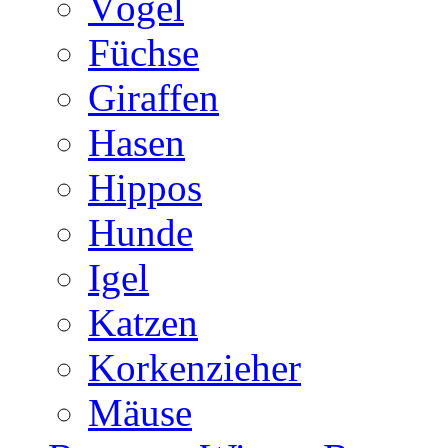
Vögel
Füchse
Giraffen
Hasen
Hippos
Hunde
Igel
Katzen
Korkenzieher
Mäuse