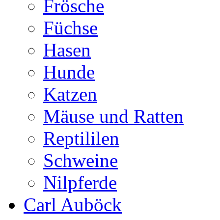
Frösche
Füchse
Hasen
Hunde
Katzen
Mäuse und Ratten
Reptililen
Schweine
Nilpferde
Carl Auböck